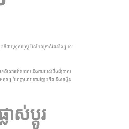
នុងគឺជាយុទ្ធសាស្ត្រ មិនមែនគ្រាន់តែសិល្បៈទេ។
្រើបទពិសោធន៍​សកល និង​ការយល់ដឹង​ដ៏ជ្រាល
លើមនុស្ស បំពេញដោយ​ការច្នៃប្រឌិត និង​បង្កើន​
ាស់ប្តូរ​