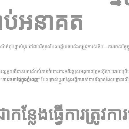
ាប់អនាគត
ៃណីកំពុងផ្លាស់ប្តូរទៅជាបរិស្ថានដែលឆ្លើយតបនឹងតម្រូវការទំនើប—ការរចនាផ្ទៃក្
រល្អមួយ​គឺ​ជា​ឧបករណ៍​សំខាន់ចំពោះ​ការអភិវឌ្ឍ​សមត្ថភាព​ក្រុមហ៊ុន។ ដោយប
 “
ការរចនាផ្ទៃក្នុងភ្នំពេញ
” ដែល​ផ្លាស់ប្តូរ​កន្លែងធ្វើការ​ទៅជា​បរិស្ថានដែលផ្តោត
កន្លែងធ្វើការ​ត្រូវការ​ផ្ល