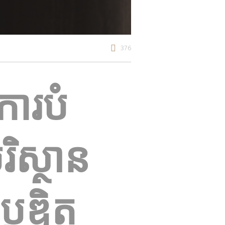
376
ការបំ
ិស្ថាន
្រឌិត