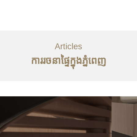
្ម
អត្ថបទ
ទាក់ទង​មក​ពួក​យើង
EN
Articles
ការរចនាផ្ទៃក្នុងភ្នំពេញ