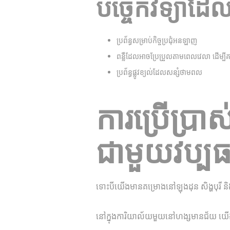
បច្ចេកវិទ្យា​ដែល
ប្រព័ន្ធសម្រាប់​កិច្ចប្រជុំអនឡាញ
ពន្លឺដែល​អាច​ប្រែប្រួល​តាម​ពេលវេលា ដើម្បី​គាំទ្
ប្រព័ន្ធផ្លូវខ្យល់​ដែល​សន្សំ​ថាមពល
ការប្រើប្រ
ជាមួយ​វប្បធម៌
ទោះបីយើងមាន​គម្រោង​នៅ​ឡុងដុន សិង្ហបុរី និង​ទ
នៅ​ក្នុង​ការិយាល័យ​មួយ​នៅ​ហង្សមានជ័យ យើ