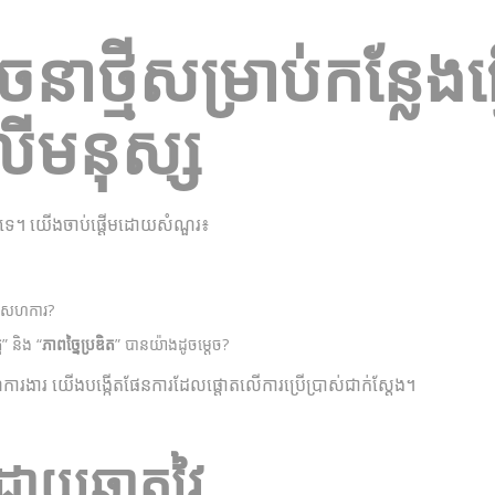
ចនាថ្មីសម្រាប់​កន្លែងធ
ើមនុស្ស
ណ៌​ទេ។ យើងចាប់ផ្តើម​ដោយ​សំណួរ៖
ប់​សហការ?
ត
” និង “
ភាពច្នៃប្រឌិត
” បាន​យ៉ាង​ដូចម្តេច?
ការងារ យើង​បង្កើត​ផែនការ​ដែល​ផ្តោត​លើការប្រើប្រាស់​ជាក់ស្តែង។
ដោយឆ្លាតវៃ