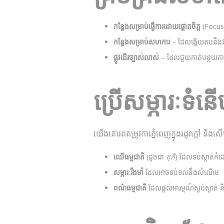
កន្លែងសម្រាប់​ធ្វើការដោយ​ផ្តោតចិត្ត
(Focus Z
កន្លែងសម្រាប់សហការ
– ដែលឆ្លើយតបនឹង​វប
ផ្លូវដើរច្បាស់លាស់
– ដែល​ជួយកាត់បន្ថយ​ភ
ប្រើ​សម្ភារៈ​ទ
យើងគោរព​តម្រូវការ​ភ្នំពេញ​ក្នុងរដូវក្តៅ និង​ស
ឈើធម្មជាតិ
(ដូចជា
កុកិ
) ដែល​ទប់​ស្កាត់​កំ
សម្ភារៈរឹងមាំ
ដែល​អាច​ទប់ទល់​នឹង​សំណើម
ពណ៌​ធម្មជាតិ
ដែល​ផ្តល់​អារម្មណ៍​ស្ងប់ស្ងាត់ និ