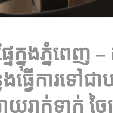
ទៃក្នុងភ្នំពេញ – 
ងធ្វើការទៅជាបរ
យរាក់ទាក់ ច្នៃប