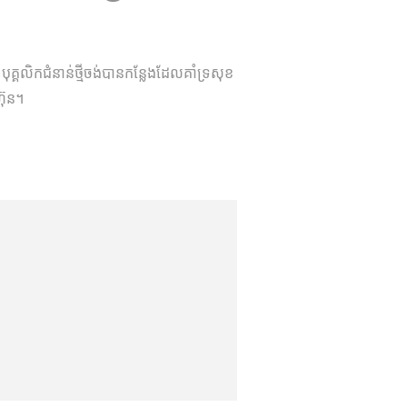
បុគ្គលិក​ជំនាន់ថ្មី​ចង់​បាន​កន្លែងដែល​គាំទ្រ​សុខ
ហ៊ុន។