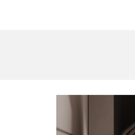
ការងារ
អំពី
សេវាកម