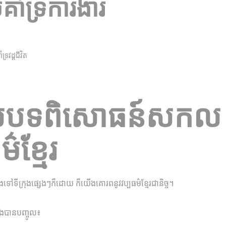
​គាំទ្រការងារ
រ​វដ្ត​ជីវិត
ាស់បទពិសោធន៍សកល រួ
​ខ្មែរ
ៅ​ទីក្រុងផ្សេងៗ​ក៏ដោយ ក៏យើង​គោរព​នូវ​វប្បធម៌​ខ្មែរ​ជានិច្ច។
ង​បាន​បញ្ចូល៖