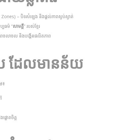
ones) – បិទសំឡេង និង​ផ្តល់​ភាព​ស្ងប់ស្ងាត់
្បធម៌ “
សាមគ្គី
” របស់ខ្មែរ
ាព​ចលាចល និង​បង្កើនផលិតភាព
ំនើប ដែល​មាន​ន័យ
ើម៖
ដៅ
ង​ផ្តោតចិត្ត