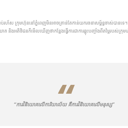
៉ាងឆាប់រហ័ស ក្រុមហ៊ុន​នៅភ្នំពេញ​មិន​អាច​គ្រាន់​តែ​កាន់​យក​រចនាសម្ព័ន្ធ​ចាស់​បាន​ទេ។ 
និយោគ​ និង​អតិថិជន​ក៏​មើល​ឃើញ​ថា​កន្លែងធ្វើការជា​ការឆ្លុះបញ្ចាំង​ពី​តម្លៃ​របស់​ក្រុម
“
ការវិនិយោគលើការិយាល័យ គឺការវិនិយោគលើមនុស្ស
”