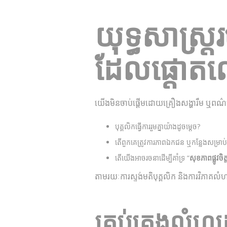
យុទ្ធសាស្ត្ររ
ដែលផ្តោតល
យើង​មិន​ចាប់ផ្តើម​ដោយ​គ្រឿងសង្ហារឹម ឬ​ព
បុគ្គលិក​ធ្វើការ​រួមគ្នា​យ៉ាង​ដូចម្តេច?
តើ​ពួកគេ​ត្រូវការ​ភាពឯកជន ឬ​កន្លែងសម្រា
តើ​យើង​អាច​រចនា​ដើម្បី​គាំទ្រ “
សុខភាពផ្លូវចិត្
តាមរយៈការស្ទង់មតិបុគ្គលិក និងការវិភាគ​លំហ​
គ្រប់គ្រង​លំហ​