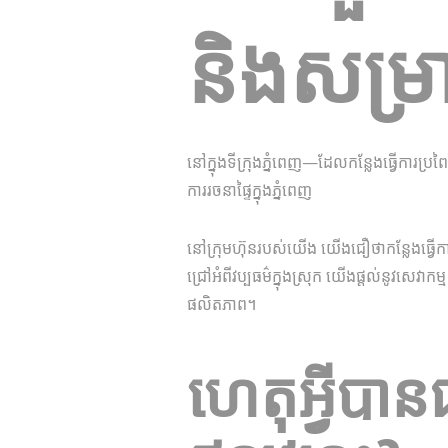
និងសម្រ
នៅក្នុងទីក្រុងភ្នំពេញ—ដែលកន្លែងធ្វើការប្រព
ការរចនាផ្ទៃក្នុងភ្នំពេញ
នៅក្រុមហ៊ុនរបស់យើង យើងជឿថា​កន្លែងធ្វើកា
ជ្រៅ​អំពី​វប្បធម៌​ក្នុង​ស្រុក យើង​ផ្តល់​នូវ​សេវាកម្ម
ផលិតភាព។
ហេតុអ្វីបានជា​