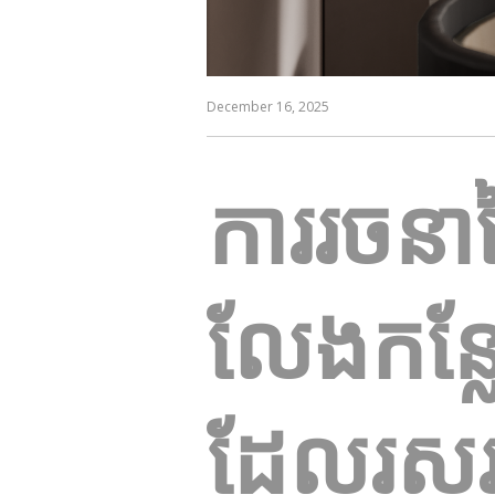
December 16, 2025
ការរចនាផ្
លែងកន្លែ
ដែលរួសរា