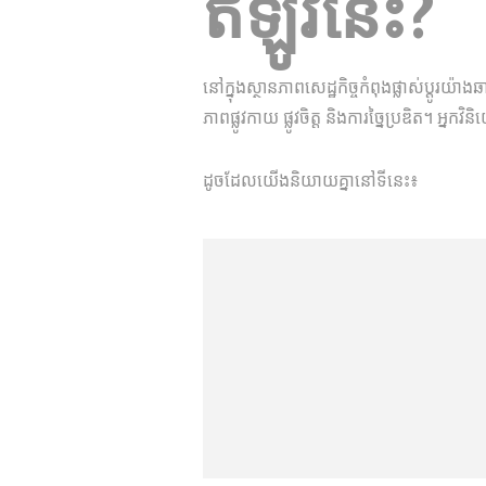
ឥឡូវនេះ?
នៅ​ក្នុង​ស្ថានភាព​សេដ្ឋកិច្ច​កំពុង​ផ្លាស់ប្តូរ​យ
ភាព​ផ្លូវកាយ ផ្លូវចិត្ត និង​ការច្នៃប្រឌិត។ អ្នកវិ
ដូច​ដែល​យើង​និយាយ​គ្នា​នៅ​ទីនេះ៖